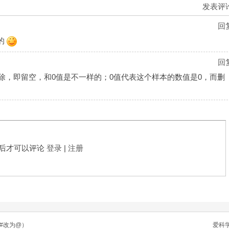
发表评
回
的
回
删除，即留空，和0值是不一样的；0值代表这个样本的数值是0，而删
后才可以评论
登录
|
注册
n（将#改为@）
爱科