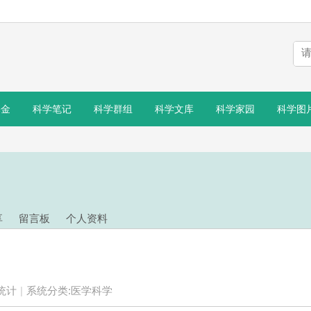
基金
科学笔记
科学群组
科学文库
科学家园
科学图
享
留言板
个人资料
统计
|
系统分类:
医学科学