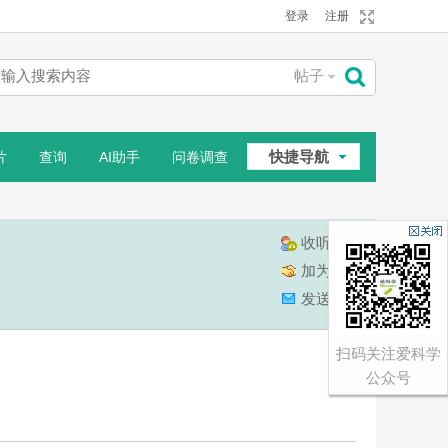
登录
注册
帖子
搜
快捷导航
片
查询
AI助手
问卷调查
索
相册
收听TA
加为好友
发送消息
扫码关注爱科学
公众号