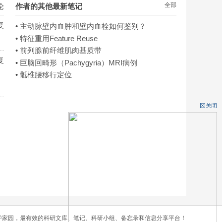
全部
论
作者的其他最新笔记
复
•
主动脉壁内血肿和壁内血栓如何鉴别？
•
特征重用Feature Reuse
•
前列腺前纤维肌肉基质带
复
•
巨脑回畸形（Pachygyria）MRI病例
•
骶椎腰移行定位
学家园，最有效的科研文库、笔记、科研小组、备忘录和信息分享平台！