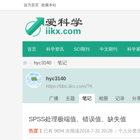
设为首页
收藏本站
首页
科学资讯
SCI期刊
中文期刊
科学
hyc3140
笔记
hyc3140
https://bbs.iikx.com/?4
爱
›
›
广播
主题
笔记
相册
记录
分
SPSS处理极端值、错误值、缺失值
热度
1
已有 9694 次阅读
2018-7-31 20:28
|
个人分类: