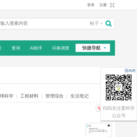
登录
注册
帖子
搜
快捷导航
片
查询
AI助手
问卷调查
索
相册
球科学
|
工程材料
|
管理综合
|
生活笔记
扫码关注爱科学
分享
公众号