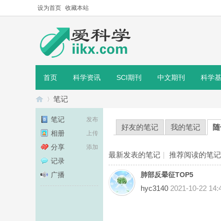
设为首页
收藏本站
首页
科学资讯
SCI期刊
中文期刊
科学
笔记
笔记
发布
好友的笔记
我的笔记
随
相册
上传
爱
›
分享
添加
最新发表的笔记
|
推荐阅读的笔记
记录
广播
肺部反晕征TOP5
hyc3140
2021-10-22 14: