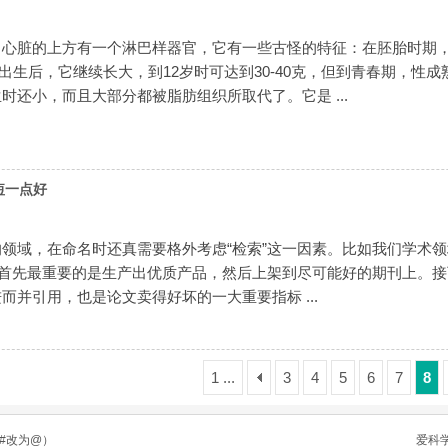
脏的上方有一个淋巴样器官，它有一些古怪的特征：在胚胎时期，
克;出生后，它继续长大，到12岁时可达到30-40克，但到青春期，
时还小，而且大部分都被脂肪组织所取代了。它是 ...
短一点好
域，在命名时还真需要格外考虑“检索”这一因素。比如我们学术领
然首先最重要的是生产出优质产品，然后上架到尽可能好的期刊上。
而并引用，也是论文卖得好坏的一大重要指标 ...
1 ...
3
4
5
6
7
8
n（将#改为@）
爱科