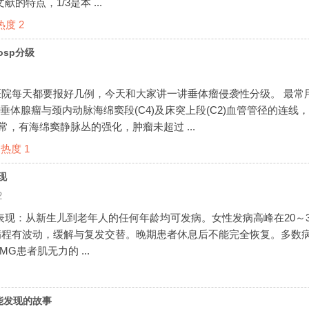
的特点，1/3是本 ...
热度
2
sp分级
院每天都要报好几例，今天和大家讲一讲垂体瘤侵袭性分级。 最常用
垂体腺瘤与颈内动脉海绵窦段(C4)及床突上段(C2)血管管径的连线
常，有海绵窦静脉丛的强化，肿瘤未超过 ...
热度
1
现
2
床表现：从新生儿到老年人的任何年龄均可发病。女性发病高峰在20～3
病程有波动，缓解与复发交替。晚期患者休息后不能完全恢复。多数
者肌无力的 ...
能发现的故事