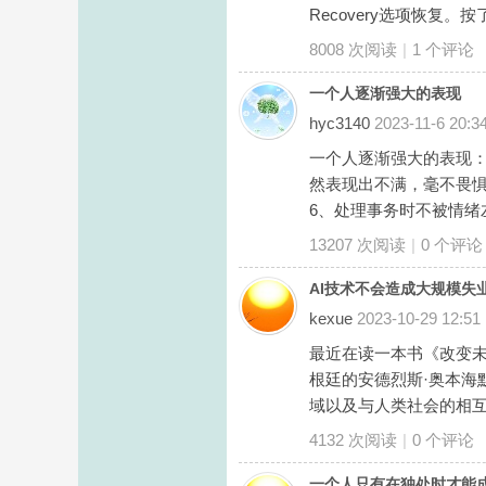
Recovery选项恢复。按
科
8008 次阅读
|
1
个评论
一个人逐渐强大的表现
hyc3140
2023-11-6 20:3
一个人逐渐强大的表现：
然表现出不满，毫不畏惧
6、处理事务时不被情绪左
13207 次阅读
|
0
个评论
学
AI技术不会造成大规模失
kexue
2023-10-29 12:51
最近在读一本书《改变未来的机器：
根廷的安德烈斯·奥本海默
域以及与人类社会的相互关
4132 次阅读
|
0
个评论
一个人只有在独处时才能