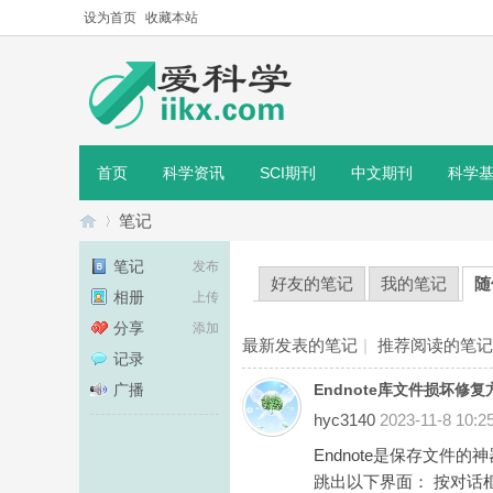
设为首页
收藏本站
首页
科学资讯
SCI期刊
中文期刊
科学
笔记
笔记
发布
好友的笔记
我的笔记
随
相册
上传
爱
›
分享
添加
最新发表的笔记
|
推荐阅读的笔记
记录
广播
Endnote库文件损坏修复
hyc3140
2023-11-8 10:2
Endnote是保存文
跳出以下界面： 按对话框