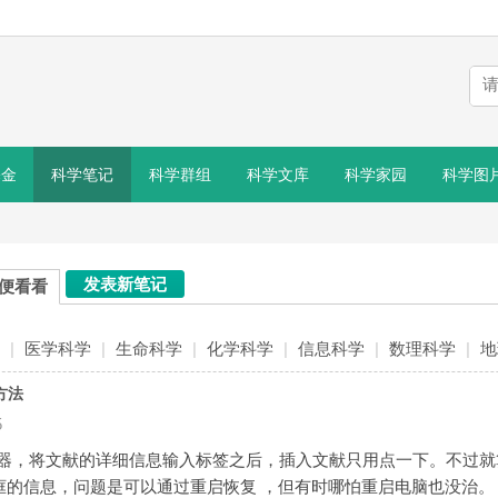
基金
科学笔记
科学群组
科学文库
科学家园
科学图
发表新笔记
便看看
|
医学科学
|
生命科学
|
化学科学
|
信息科学
|
数理科学
|
地
方法
5
件的神器，将文献的详细信息输入标签之后，插入文献只用点一下。不
的信息，问题是可以通过重启恢复 ，但有时哪怕重启电脑也没治。 根据