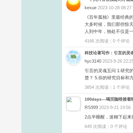
kexue
2023-10-28 08:27
《百年孤独》里最经典的
大多时候，我们那些惊天
人到中年，独处不仅是一种
4166 次阅读
|
0
个评论
科技论著写作：引言的灵
hyc3140
2023-9-26 22:2
引言的灵魂五问 1.研究
楚？ 5.你的研究目标和方
3854 次阅读
|
1
个评论
100days---喝完咖啡接着
RS999
2023-9-21 19:56
2点半睡醒，迷糊下起来
649 次阅读
|
0
个评论