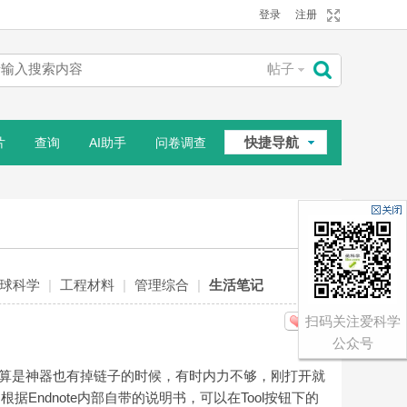
登录
注册
帖子
搜
快捷导航
片
查询
AI助手
问卷调查
索
相册
球科学
|
工程材料
|
管理综合
|
生活笔记
扫码关注爱科学
分享
公众号
过就算是神器也有掉链子的时候，有时内力不够，刚打开就
Endnote内部自带的说明书，可以在Tool按钮下的