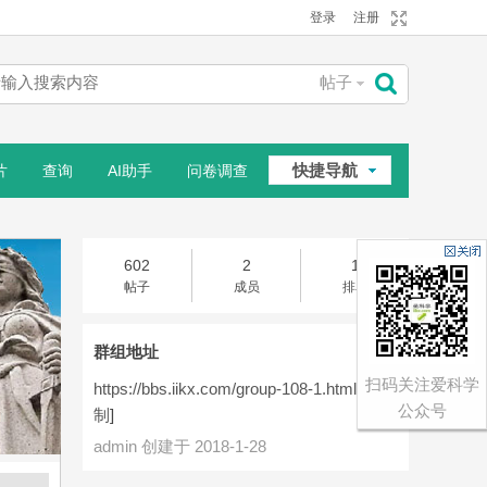
登录
注册
帖子
搜
快捷导航
片
查询
AI助手
问卷调查
索
相册
602
2
1
帖子
成员
排名
群组地址
扫码关注爱科学
https://bbs.iikx.com/group-108-1.html
[
复
公众号
制
]
admin 创建于 2018-1-28