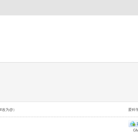
n（将#改为@）
爱科
GM